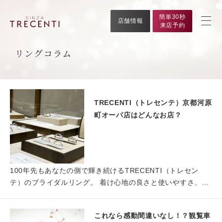
簡単30秒
店舗情報
来店予約
リングコラム
TRECENTI（トレセンテ）京都河原
町オーパ店はどんなお店？
100年先もあなたの側で輝き続けるTRECENTI（トレセン
テ）のブライダルリング。 着け心地の良さと使いやすさ、手
厚…
これなら感動間違いなし！？観覧車