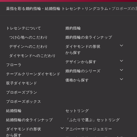
薬指を彩る婚約指輪・結婚指輪 トレセンテ
›
リングコラム
›
プロポーズの
トレセンテについて
婚約指輪
つけ心地へのこだわり
婚約指輪の全ラインナップ
デザインへのこだわり
ダイヤモンドの形状
から探す
ダイヤモンドへのこだわり
デザインから探す
フローラ
婚約指輪のシリーズ
テーブルクリーンダイヤモンド
価格から探す
双子ダイヤモンド
プロポーズプラン
プロポーズボックス
結婚指輪
セットリング
結婚指輪の全ラインナップ
「ふたりで選ぶ」セットリング
ダイヤモンドの形状
アニバーサリージュエリー
から探す