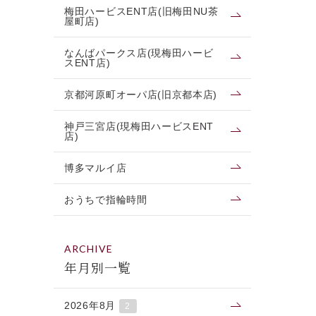
梅田ハービスENT店(旧梅田NU茶
屋町店)
なんばパークス店(現梅田ハービ
スENT店)
京都河原町オーパ店(旧京都本店)
神戸三宮店(現梅田ハービスENT
店)
博多マルイ店
おうちで指輪時間
ARCHIVE
年月別一覧
2026年8月
2