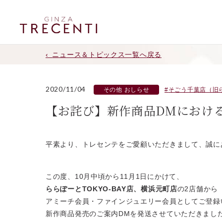
ニュース＆トピックス一覧へ戻る
2020/11/04
その他 おしらせ
そごう千葉店（旧ら
【お詫び】新作商品DMにおけ
平素より、トレセンテをご愛顧いただきまして、誠に
この度、10月中頃から11月1日にかけて、
ららぽーとTOKYO-BAY店、横浜元町店
の2店舗から
アミーチ会員・ファインジュエリー会員としてご登録
新作商品発売のご案内DMを発送させていただきまし