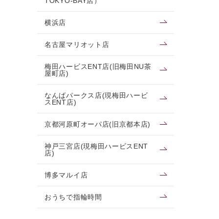
TOKYO-BAY店）
横浜店
名古屋マリオット店
梅田ハービスENT店(旧梅田NU茶
屋町店)
なんばパークス店(現梅田ハービ
スENT店)
京都河原町オーパ店(旧京都本店)
神戸三宮店(現梅田ハービスENT
店)
博多マルイ店
おうちで指輪時間