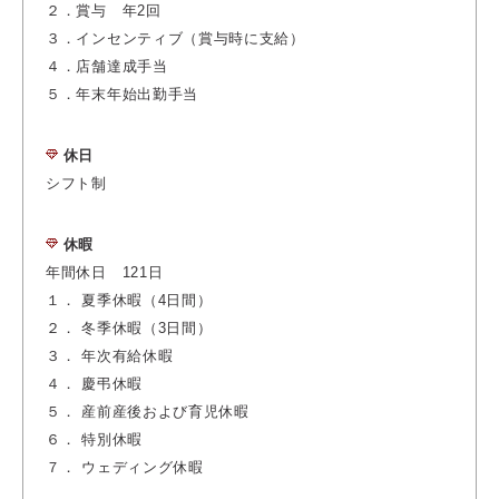
２．賞与 年2回
３．インセンティブ（賞与時に支給）
４．店舗達成手当
５．年末年始出勤手当
休日
シフト制
休暇
年間休日 121日
１． 夏季休暇（4日間）
２． 冬季休暇（3日間）
３． 年次有給休暇
４． 慶弔休暇
５． 産前産後および育児休暇
６． 特別休暇
７． ウェディング休暇