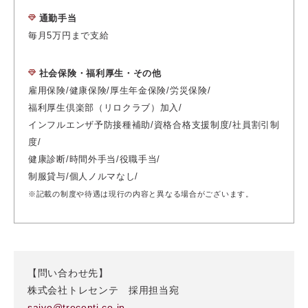
通勤手当
毎月5万円まで支給
社会保険・福利厚生・その他
雇用保険/健康保険/厚生年金保険/労災保険/
福利厚生倶楽部（リロクラブ）加入/
インフルエンザ予防接種補助/資格合格支援制度/
社員割引制
度/
健康診断/時間外手当/役職手当/
制服貸与/個人ノルマなし/
※記載の制度や待遇は現行の内容と異なる場合がございます。
【問い合わせ先】
株式会社トレセンテ 採用担当宛
saiyo@trecenti.co.jp