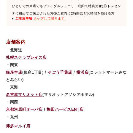
ひとりでの来店でもブライダルジュエリー成約で特典対象)②トレセン
テに初めてご来店された方③ご案内に2時間ほどお時間を頂ける方
ご注意事項
タップして開きます
店舗案内
・北海道
札幌ステラプレイス店
・関東
銀座本店
(銀座1丁目) /
そごう千葉店
/
横浜店
(コレットマーレみな
とみらい)
・東海
名古屋マリオット店
(マリオットアソシアホテル)
・関西
京都河原町オーパ店
/
梅田ハービスENT店
・九州
博多マルイ店