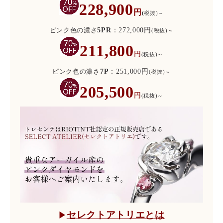
228,900
円
(
税抜)～
ピンク色の濃さ
5PR
：272,000円
(税抜)～
211,800
円
(税抜)～
ピンク色の濃さ
7P
：251,000円
(税抜)～
205,500
円
(税抜)～
セレクトアトリエとは
▶