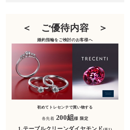
＜ ご優待内容 ＞
婚約指輪をご検討のお客様へ
初めてトレセンテで買い物する
200組
各先着
様 限定
1.テーブルクリーンダイヤモンド
(※1)