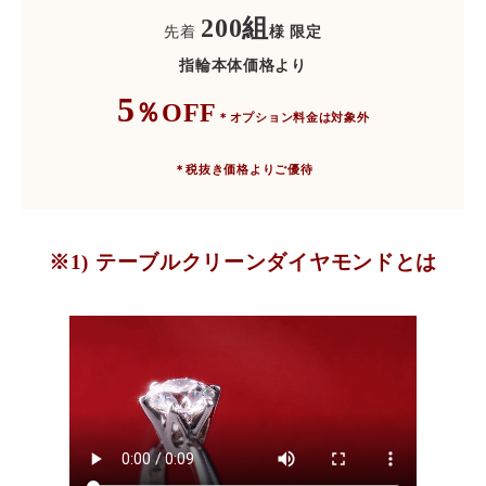
20
0組
先着
様 限定
指輪本体価格より
5
％OFF
＊オプション料金は対象外
＊税抜き価格よりご優待
※1) テーブルクリーンダイヤモンドとは