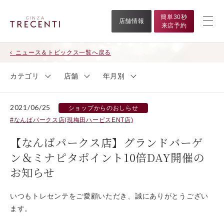
簡単30秒
店舗情報
来店予約
ニュース＆トピックス一覧へ戻る
カテゴリ
店舗
年月別
2021/06/25
ショップからのおしらせ
なんばパークス店(現梅田ハービスENT店)
【なんばパークス店】グランドバーゲ
ン＆ミナピタポイント10倍DAY開催の
お知らせ
いつもトレセンテをご愛顧いただき、誠にありがとうござい
ます。