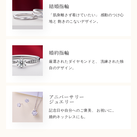
結婚指輪
「肌身離さず着けていたい」 感動のつけ心
地と 飽きのこないデザイン。
婚約指輪
厳選されたダイヤモンドと、 洗練された独
自のデザイン。
アニバーサリー
ジュエリー
記念日や自分へのご褒美、 お祝いに。
婚約ネックレスにも。