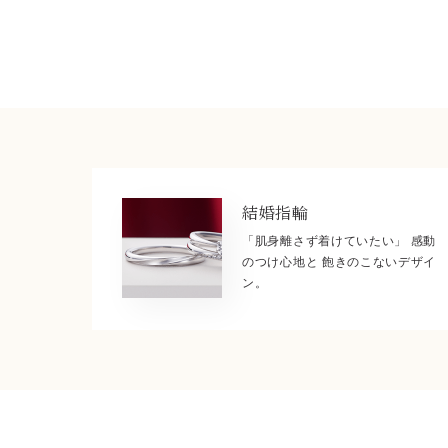
結婚指輪
「肌身離さず着けていたい」 感動
のつけ心地と 飽きのこないデザイ
ン。