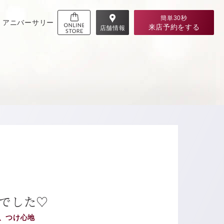
簡単30秒
アニバーサリー
来店予約
をする
店舗情報
でした♡
、つけ心地