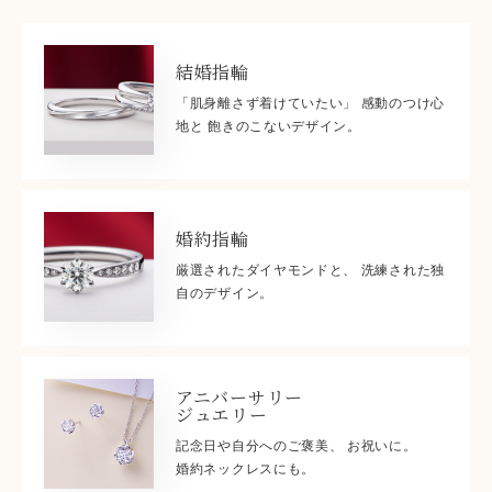
結婚指輪
「肌身離さず着けていたい」 感動のつけ心
地と 飽きのこないデザイン。
婚約指輪
厳選されたダイヤモンドと、 洗練された独
自のデザイン。
アニバーサリー
ジュエリー
記念日や自分へのご褒美、 お祝いに。
婚約ネックレスにも。