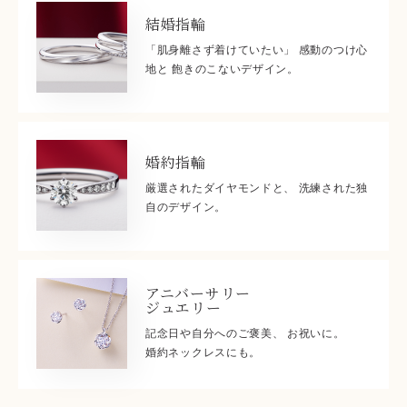
結婚指輪
「肌身離さず着けていたい」 感動のつけ心
地と 飽きのこないデザイン。
婚約指輪
厳選されたダイヤモンドと、 洗練された独
自のデザイン。
アニバーサリー
ジュエリー
記念日や自分へのご褒美、 お祝いに。
婚約ネックレスにも。