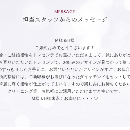
MESSAGE
担当スタッフからのメッセージ
M様＆H様
ご婚約おめでとうございます！
輪・ご結婚指輪をトレセンテでお選びいただきまして、誠にありが
ち寄りいただいたトレセンテで、お好みのデザインが見つかって嬉
のすっきりしたお手元に、お選びいただいたデザインがすごくお似合
婚約指輪には、ご新郎様がお選びになったダイヤモンドをセットし
綺麗に輝く指輪が仕上がってまいりますので楽しみにお待ちくださ
クリーニング等、お気軽にご活用いただけますと幸いです。
M様＆H様末永くお幸せに・・・♡