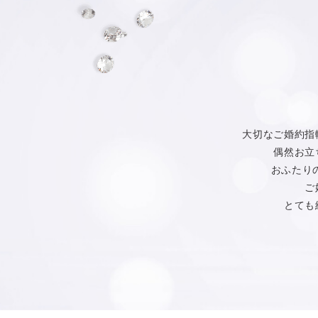
大切なご婚約指
偶然お立
おふたり
ご
とても