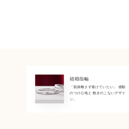
結婚指輪
「肌身離さず着けていたい」 感動
のつけ心地と 飽きのこないデザイ
ン。