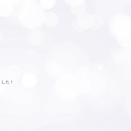
き
ました！