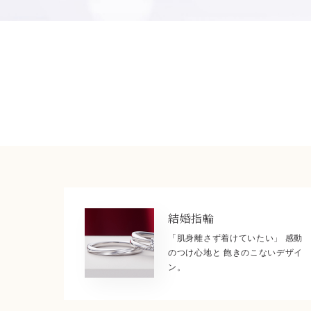
結婚指輪
「肌身離さず着けていたい」 感動
のつけ心地と 飽きのこないデザイ
ン。