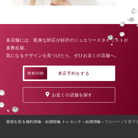
各店舗には、親身な対応が好評のジュエリースタイリストが
多数在籍。
気になるデザインを見つけたら、ぜひお近くの店舗へ。
来店予約をする
簡単30秒
お近くの店舗を探す
薬指を彩る婚約指輪・結婚指輪 トレセンテ
›
結婚指輪
›
ウルバーノV 双子