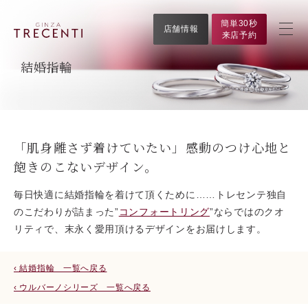
簡単30秒
店舗情報
来店予約
結婚指輪
「肌身離さず着けていたい」感動のつけ心地と
飽きのこないデザイン。
毎日快適に結婚指輪を着けて頂くために……トレセンテ独自
のこだわりが詰まった”
コンフォートリング
”ならではのクオ
リティで、末永く愛用頂けるデザインをお届けします。
‹ 結婚指輪 一覧へ戻る
‹ ウルバーノシリーズ 一覧へ戻る