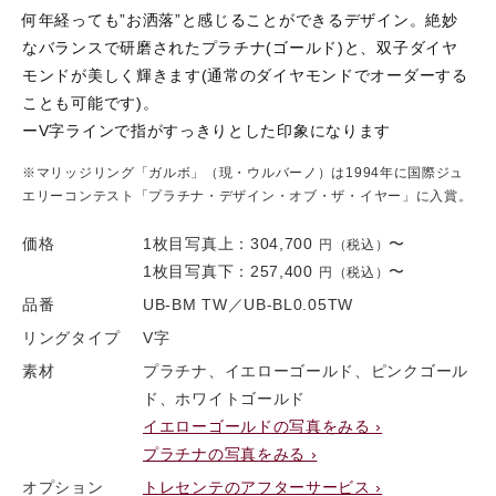
何年経っても”お洒落”と感じることができるデザイン。絶妙
なバランスで研磨されたプラチナ(ゴールド)と、双子ダイヤ
モンドが美しく輝きます(通常のダイヤモンドでオーダーする
ことも可能です)。
ーV字ラインで指がすっきりとした印象になります
※マリッジリング「ガルボ」（現・ウルバーノ）は1994年に国際ジュ
エリーコンテスト「プラチナ・デザイン・オブ・ザ・イヤー」に入賞。
価格
1枚目写真上：
304,700
〜
円（税込）
1枚目写真下：
257,400
〜
円（税込）
品番
UB-BM TW／UB-BL0.05TW
リングタイプ
V字
素材
プラチナ、イエローゴールド、ピンクゴール
ド、ホワイトゴールド
イエローゴールドの写真をみる ›
プラチナの写真をみる ›
オプション
トレセンテのアフターサービス ›