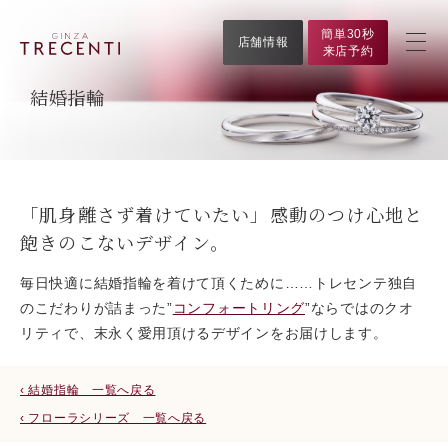
簡単30秒
店舗情報
来店予約
結婚指輪
「肌身離さず着けていたい」感動のつけ心地と
飽きのこないデザイン。
毎日快適に結婚指輪を着けて頂くために……トレセンテ独自
のこだわりが詰まった”
コンフォートリング
”ならではのクオ
リティで、末永く愛用頂けるデザインをお届けします。
‹ 結婚指輪 一覧へ戻る
‹ フローラシリーズ 一覧へ戻る