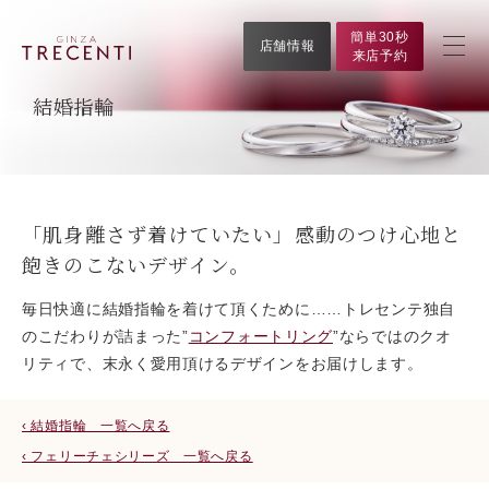
簡単30秒
店舗情報
来店予約
結婚指輪
「肌身離さず着けていたい」感動のつけ心地と
飽きのこないデザイン。
毎日快適に結婚指輪を着けて頂くために……トレセンテ独自
のこだわりが詰まった”
コンフォートリング
”ならではのクオ
リティで、末永く愛用頂けるデザインをお届けします。
‹ 結婚指輪 一覧へ戻る
‹ フェリーチェシリーズ 一覧へ戻る