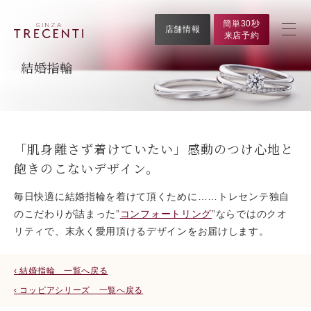
簡単30秒
店舗情報
来店予約
結婚指輪
「肌身離さず着けていたい」感動のつけ心地と
飽きのこないデザイン。
毎日快適に結婚指輪を着けて頂くために……トレセンテ独自
のこだわりが詰まった”
コンフォートリング
”ならではのクオ
リティで、末永く愛用頂けるデザインをお届けします。
‹ 結婚指輪 一覧へ戻る
‹ コッピアシリーズ 一覧へ戻る