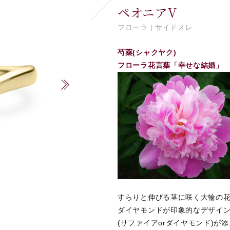
ペオニアV
フローラ | サイドメレ
芍薬(シャクヤク)
フローラ花言葉「幸せな結婚」
すらりと伸びる茎に咲く大輪の花
ダイヤモンドが印象的なデザイ
(サファイアorダイヤモンド)が