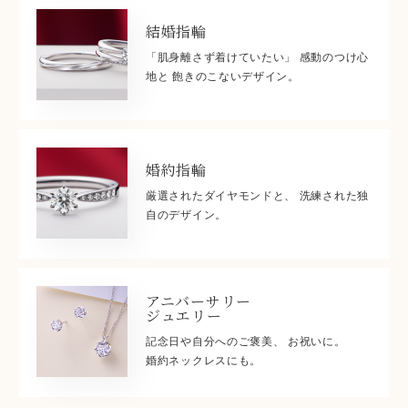
結婚指輪
「肌身離さず着けていたい」 感動のつけ心
地と 飽きのこないデザイン。
婚約指輪
厳選されたダイヤモンドと、 洗練された独
自のデザイン。
アニバーサリー
ジュエリー
記念日や自分へのご褒美、 お祝いに。
婚約ネックレスにも。