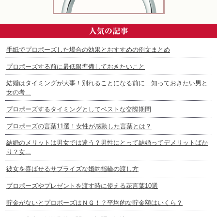
手紙でプロポーズした場合の効果とおすすめの例文まとめ
プロポーズする前に最低限準備しておきたいこと
結婚はタイミングが大事！別れることになる前に…知っておきたい男と
女の考...
プロポーズするタイミングとしてベストな交際期間
プロポーズの言葉11選！女性が感動した言葉とは？
結婚のメリットは男女では違う？男性にとって結婚ってデメリットばか
り？女...
彼女を喜ばせるサプライズな婚約指輪の渡し方
プロポーズやプレゼントを渡す時に使える花言葉10選
貯金がないとプロポーズはＮＧ！？平均的な貯金額はいくら？