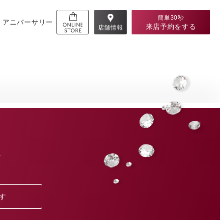
簡単30秒
アニバーサリー
来店予約
をする
店舗情報
。
す