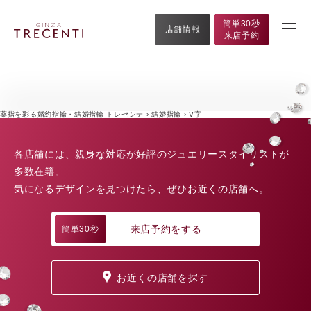
簡単30秒
店舗情報
来店予約
薬指を彩る婚約指輪・結婚指輪 トレセンテ
›
結婚指輪
›
V字
各店舗には、親身な対応が好評のジュエリースタイリストが
多数在籍。
気になるデザインを見つけたら、ぜひお近くの店舗へ。
来店予約をする
簡単30秒
お近くの店舗を探す