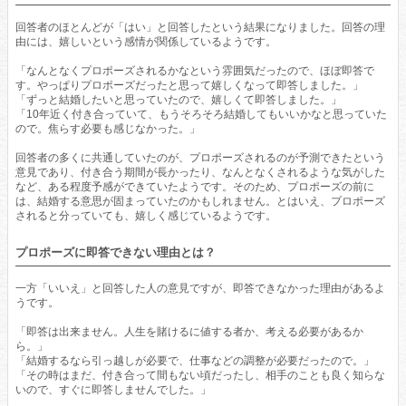
回答者のほとんどが「はい」と回答したという結果になりました。回答の理
由には、嬉しいという感情が関係しているようです。
「なんとなくプロポーズされるかなという雰囲気だったので、ほぼ即答で
す。やっぱりプロポーズだったと思って嬉しくなって即答しました。」
「ずっと結婚したいと思っていたので、嬉しくて即答しました。」
「10年近く付き合っていて、もうそろそろ結婚してもいいかなと思っていた
ので。焦らす必要も感じなかった。」
回答者の多くに共通していたのが、プロポーズされるのが予測できたという
意見であり、付き合う期間が長かったり、なんとなくされるような気がした
など、ある程度予感ができていたようです。そのため、プロポーズの前に
は、結婚する意思が固まっていたのかもしれません。とはいえ、プロポーズ
されると分っていても、嬉しく感じているようです。
プロポーズに即答できない理由とは？
一方「いいえ」と回答した人の意見ですが、即答できなかった理由があるよ
うです。
「即答は出来ません。人生を賭けるに値する者か、考える必要があるか
ら。」
「結婚するなら引っ越しが必要で、仕事などの調整が必要だったので。」
「その時はまだ、付き合って間もない頃だったし、相手のことも良く知らな
いので、すぐに即答しませんでした。」