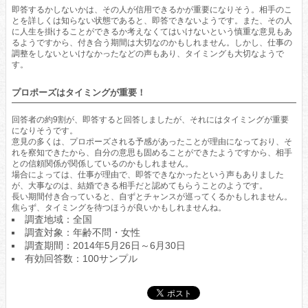
即答するかしないかは、その人が信用できるかが重要になりそう。相手のこ
とを詳しくは知らない状態であると、即答できないようです。また、その人
に人生を掛けることができるか考えなくてはいけないという慎重な意見もあ
るようですから、付き合う期間は大切なのかもしれません。しかし、仕事の
調整をしないといけなかったなどの声もあり、タイミングも大切なようで
す。
プロポーズはタイミングが重要！
回答者の約9割が、即答すると回答しましたが、それにはタイミングが重要
になりそうです。
意見の多くは、プロポーズされる予感があったことが理由になっており、そ
れを察知できたから、自分の意思も固めることができたようですから、相手
との信頼関係が関係しているのかもしれません。
場合によっては、仕事が理由で、即答できなかったという声もありました
が、大事なのは、結婚できる相手だと認めてもらうことのようです。
長い期間付き合っていると、自ずとチャンスが巡ってくるかもしれません。
焦らず、タイミングを待つほうが良いかもしれませんね。
調査地域：全国
調査対象：年齢不問・女性
調査期間：2014年5月26日～6月30日
有効回答数：100サンプル