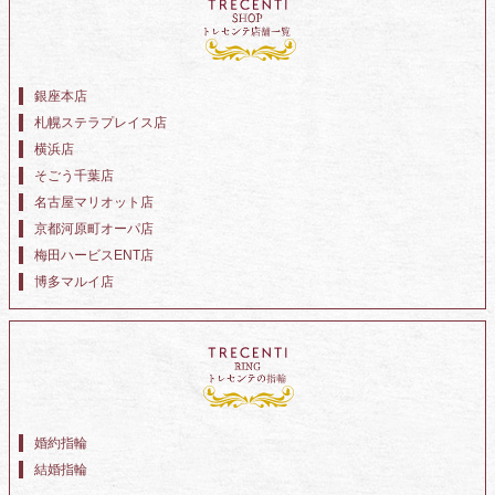
銀座本店
札幌ステラプレイス店
横浜店
そごう千葉店
名古屋マリオット店
京都河原町オーパ店
梅田ハービスENT店
博多マルイ店
婚約指輪
結婚指輪