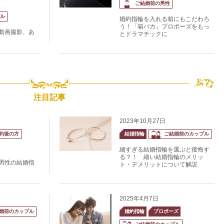
ご結婚前の男性
ル
婚約指輪を入れる箱にもこだわろ
う！「箱パカ」プロポーズをもっ
動画撮影、あ
とドラマチックに
注目記事
2023年10月27日
約後の方
結婚指輪
ご結婚前のカップル
細すぎる結婚指輪を選ぶと後悔す
る？！ 細い結婚指輪のメリッ
男性の結婚指
ト・デメリットについて解説
2025年4月7日
婚前のカップル
婚約指輪
プロポーズ