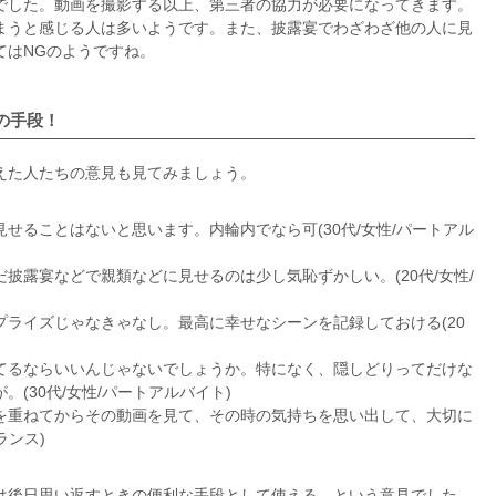
でした。動画を撮影する以上、第三者の協力が必要になってきます。
まうと感じる人は多いようです。また、披露宴でわざわざ他の人に見
てはNGのようですね。
の手段！
えた人たちの意見も見てみましょう。
せることはないと思います。内輪内でなら可(30代/女性/パートアル
披露宴などで親類などに見せるのは少し気恥ずかしい。(20代/女性/
ライズじゃなきゃなし。最高に幸せなシーンを記録しておける(20
てるならいいんじゃないでしょうか。特になく、隠しどりってだけな
(30代/女性/パートアルバイト)
を重ねてからその動画を見て、その時の気持ちを思い出して、大切に
ランス)
は後日思い返すときの便利な手段として使える、という意見でした。