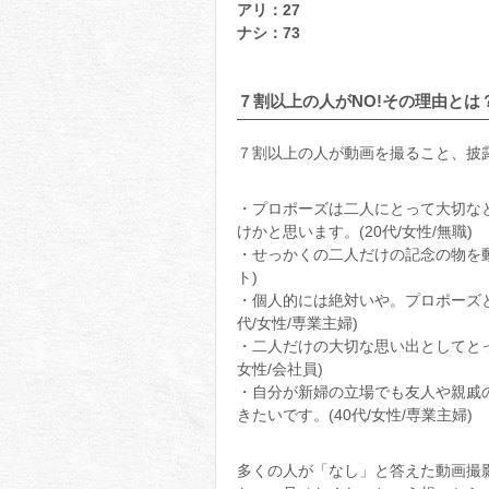
アリ：27
ナシ：73
７割以上の人がNO!その理由とは
７割以上の人が動画を撮ること、披
・プロポーズは二人にとって大切な
けかと思います。(20代/女性/無職)
・せっかくの二人だけの記念の物を動
ト)
・個人的には絶対いや。プロポーズと
代/女性/専業主婦)
・二人だけの大切な思い出としてとっ
女性/会社員)
・自分が新婦の立場でも友人や親戚
きたいです。(40代/女性/専業主婦)
多くの人が「なし」と答えた動画撮