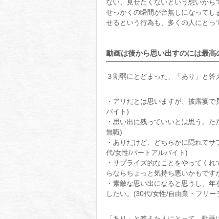
ない、見せたくないという想いから
せっかくの瞬間が台無しになってし
せるという行為も、多くの人にとっ
動画は後から思い出すのには最高
３割弱にとどまった、「あり」と答
・アリだとは思いますが、披露宴で見
バイト)
・思い出に残っていいとは思う。ただ
無職)
・ありだけど、どちらかに隠れてサプ
代/女性/パートアルバイト)
・サプライズ的なことをやってくれ
らならちょっと気持ち悪いかもですが。
・素敵な思い出になると思うし、年
したい。(30代/女性/自由業・フリー
「あり」と答えた人にとって、動画