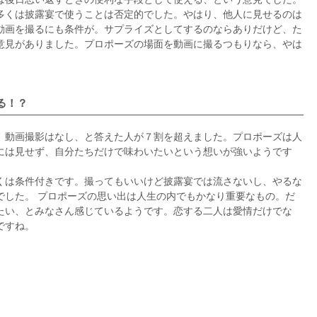
多くは披露宴で使うことは否定的でした。やはり、他人に見せるのは
動画を撮るにも条件が。サプライズとしてするのならありだけど、た
意見がありました。プロポーズの場面を動画に撮るつもりなら、やは
る！？
、動画撮影はなし、と答えた人が７割を超えました。プロポーズは人
には見せず、自分たちだけで味わいたいという想いが強いようです
くは条件付きです。撮ってもいいけど披露宴では流さないし、やるな
でした。 プロポーズの思い出は人生の内でもかなり重要なもの。だ
たい、とみなさん感じているようです。恋する二人は愛情だけでな
ですね。