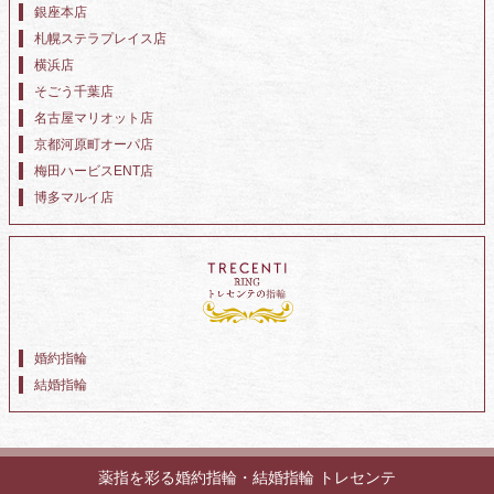
銀座本店
札幌ステラプレイス店
横浜店
そごう千葉店
名古屋マリオット店
京都河原町オーパ店
梅田ハービスENT店
博多マルイ店
婚約指輪
結婚指輪
薬指を彩る婚約指輪・結婚指輪 トレセンテ